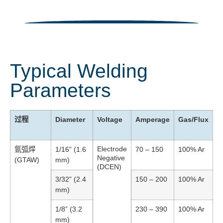
Typical Welding
Parameters
过程
Diameter
Voltage
Amperage
Gas/Flux
Electrode
氩弧焊
1/16” (1.6
70 – 150
100% Ar
Negative
(GTAW)
mm)
(DCEN)
3/32” (2.4
150 – 200
100% Ar
mm)
1/8” (3.2
230 – 390
100% Ar
mm)