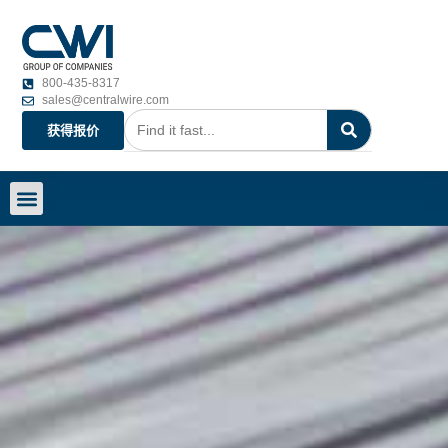
800-435-8317
sales@centralwire.com
获得报价