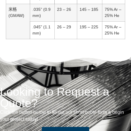
米格
.035” (0.9
23 – 26
145 – 185
75% Ar –
(GMAW)
mm)
25% He
.045” (1.1
26 – 29
195 – 225
75% Ar –
mm)
25% He
Looking to Request a
Quote?
Click the button below to fill out our short quote form & begin
your project today!