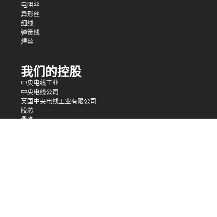
电阻丝
异形丝
细线
弹簧线
焊丝
我们的控股
中央电线工业
中央电线公司
英国中央电线工业有限公司
股芯
桑洛
松＆钢丝绳
Loos＆Co电缆件
联系我们
800-435-8317
sales@centralwire.com
保险 - 投保透明度规则（美国雇员）
使用条款
隐私政策（非欧盟）