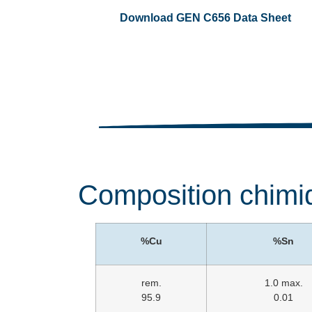
Download GEN C656 Data Sheet
Composition chimi
%Cu
%Sn
rem.
1.0 max.
95.9
0.01