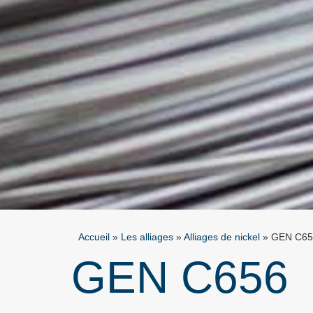
Accueil
»
Les alliages
»
Alliages de nickel
»
GEN C65
GEN C656