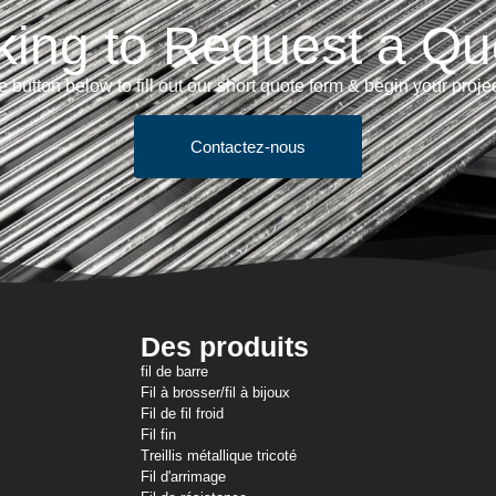
king to Request a Qu
e button below to fill out our short quote form & begin your proje
Contactez-nous
Des produits
fil de barre
Fil à brosser/fil à bijoux
Fil de fil froid
Fil fin
Treillis métallique tricoté
Fil d'arrimage