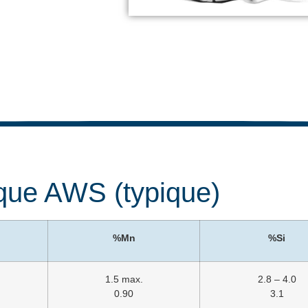
que AWS (typique)
%Mn
%Si
1.5 max.
2.8 – 4.0
0.90
3.1