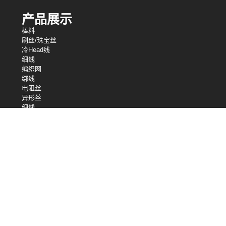
产品展示
棒料
刷丝/珠宝丝
冷Head线
细线
编织网
绑线
电阻丝
异形丝
细线
弹簧线
焊丝
我们的控股
中央电线工业
中央电线公司
英国中央电线工业有限公司
股芯
桑洛
松＆钢丝绳