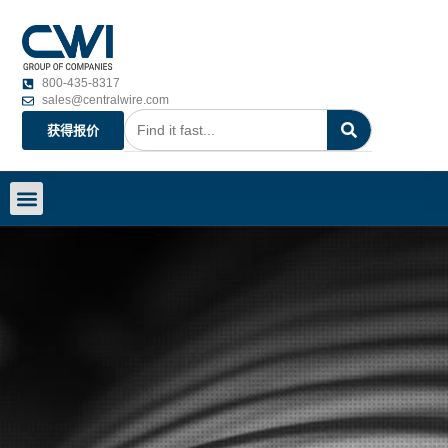
800-435-8317
sales@centralwire.com
获得报价