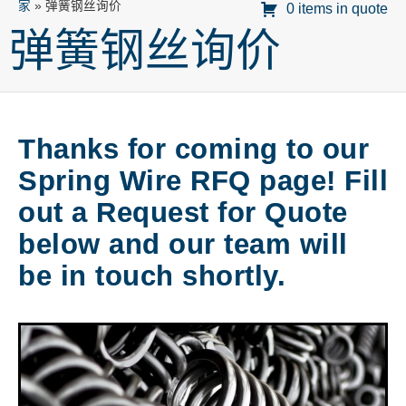
家
»
弹簧钢丝询价
0 items in quote
弹簧钢丝询价
Thanks for coming to our
Spring Wire RFQ page! Fill
out a Request for Quote
below and our team will
be in touch shortly.