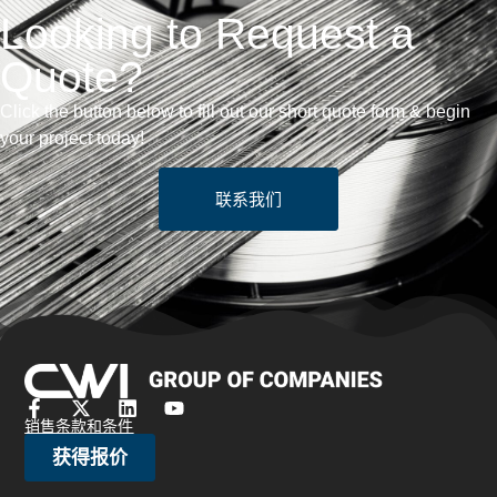
Looking to Request a
Quote?
Click the button below to fill out our short quote form & begin
your project today!
联系我们
销售条款和条件
获得报价