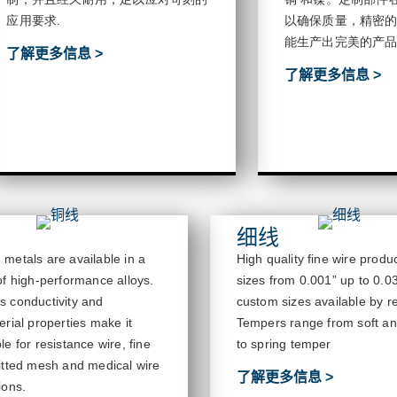
应用要求
.
以确保质量，精密
能生产出完美的产
了解更多信息 >
了解更多信息 >
细线
 metals are available in a
High quality fine wire produ
of high-performance alloys.
sizes from 0.001” up to 0.0
s conductivity and
custom sizes available by r
erial properties make it
T
empers range from soft a
le for resistance wire, fine
to spring temper
nitted mesh and medical wire
了解更多信息 >
ions
.