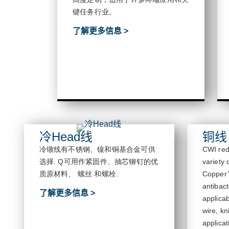
键任务行业。
了解更多信息 >
冷Head线
铜线
冷镦线有不锈钢、镍和铜基合金可供
CWI red
选择
.
Q
可用作紧固件、抽芯铆钉的优
variety 
质原材料、
螺丝
和螺栓
.
Copper’
antibact
了解更多信息 >
applicab
wire, k
applicat