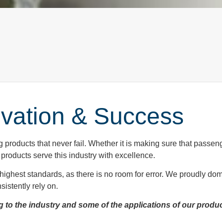
vation & Success
ng products that never fail. Whether it is making sure that passe
products serve this industry with excellence.
ghest standards, as there is no room for error. We proudly dome
istently rely on.
g to the industry and some of the applications of our produ