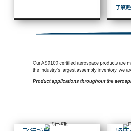
了解更
Our AS9100 certified aerospace products
are m
the industry’s largest assembly
inventory
, we
ar
Pr
oduct applications throughout the aerosp