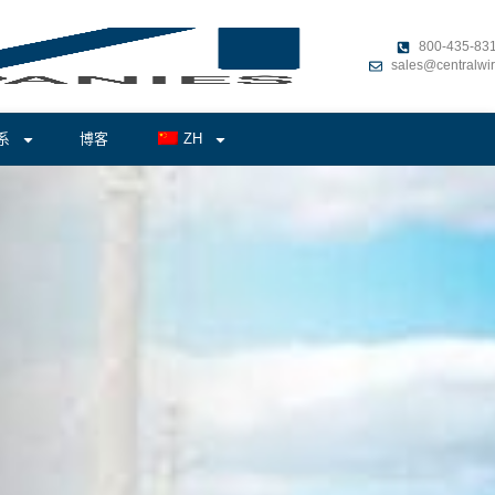
800-435-83
sales@centralwi
系
博客
ZH