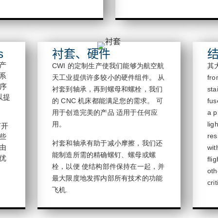
s
衬套、硬件
产
CWI 的定制生产使我们能够为航空航
其
系
天工业提供许多较小的硬件组件。
从
fr
序
衬套到轴承，再到螺母和螺栓，我们
sta
以提
的 CNC 机床都能满足您的需求。
可
fus
用于创造完美的产品
适用于任何应
a p
用。
lig
打开
res
些
衬套和轴承有助于减小摩擦，我们还
由
wit
能制造所需的精确螺钉、螺母或螺
优
fli
栓，以便
使结构部件保持在一起，并
oth
最大限度地发挥内部所有技术的功能
cri
飞机
.