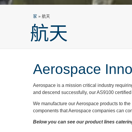
家
»
航天
航天
Aerospace Inno
Aerospace is a mission critical industry requiri
and descend successfully, our AS9100 certified 
We manufacture our Aerospace products to the hi
components that Aerospace companies can cons
Below you can see our product lines caterin