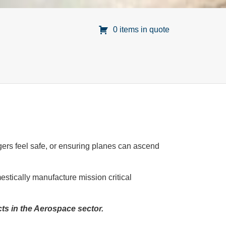
0 items in quote
ngers feel safe, or ensuring planes can ascend
stically manufacture mission critical
cts in the Aerospace sector.