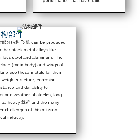
performance that never fails.
结构部件
大部分结构
飞机
can be
produced
om
bar stock metal alloys like
inless steel and aluminum. The
elag
e (main body) and wings of
lane use these metals for their
htweight structure, corrosion
istance and
durability to
hstand weather obstacles, long
ghts, heavy
载荷
and the many
er challenges of this mission
tical industry.