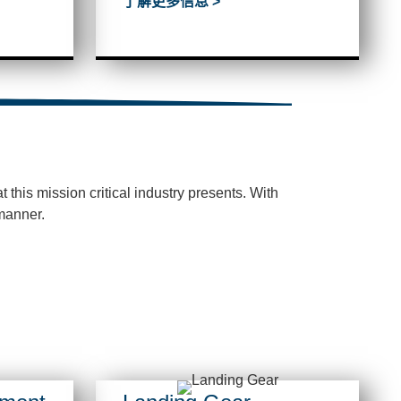
了解更多信息 >
 this mission critical industry presents.
With
 manner.