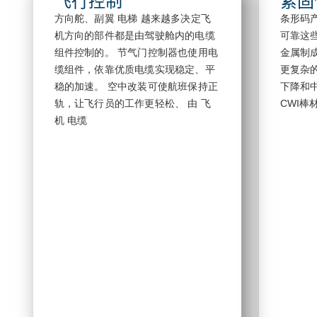
飞行控制
紧固
方向舵、副翼
电梯
越来越多决定飞
条形码
机方向的部件都是由驾驶舱内的电缆
可靠
这些
组件控制的。
节气门控制器也使用电
金属制
缆组件，依靠优质电缆实现稳定、平
更复杂
稳的加速。
空中改装可使航班保持正
下降和
轨，让飞行员的工作更轻松、
由
飞
CWI
机
电缆