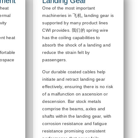
ment
Landing Gear
 heat
One of the most important
hermal
machineries in
飞机
,
landing gear is
vity
supported by many
product
lines
CWI provides.
我们的
spring wire
ient heat
has the coiling capabilities to
d
absorb the shock of a landing and
fortable
reduce the
strain felt by
rospace
passengers.
Our durable coated cables help
initiate
and retract landing g
ear
effectively, ensuring there is no risk
of a malfunction on ascension or
descension.
Bar stock metals
comprise
the beams,
axles
and
shafts within the landing gear, with
corrosion resistance and
fatigue
resistance promising consistent