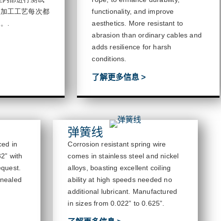
的加工工艺每次都
functionality, and improve
品。
.
aesthetics. More resistant to
abrasion than ordinary cables and
adds resilience for harsh
conditions.
了解更多信息 >
弹簧线
ced in
Corrosion resistant spring wire
32” with
comes in stainless steel and nickel
equest.
alloys, boasting excellent coiling
nnealed
ability at high speeds needed no
additional
lubricant
.
M
anufactured
in sizes from 0.022” to 0.6
25
”.