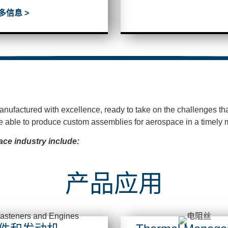
多信息 >
anufactured with excellence, ready to take on the challenges that
e able to
produce custom assemblies for aerospace in a timely
ace industry include:
产品应用