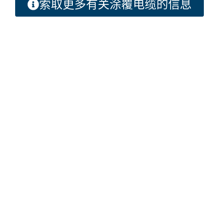
索取更多有关涂覆电缆的信息
Looking to Request a
Quote?
Click the button below to fill out our short quote form & begin
your project today!
联系我们