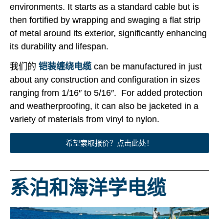
environments. It starts as a standard cable but is
then fortified by wrapping and swaging a flat strip
of metal around its exterior, significantly enhancing
its durability and lifespan.
我们的
铠装缠绕电缆
can be manufactured in just
about any construction and configuration in sizes
ranging from 1/16″ to 5/16″. For added protection
and weatherproofing, it can also be jacketed in a
variety of materials from vinyl to nylon.
希望索取报价？点击此处！
系泊和海洋学电缆