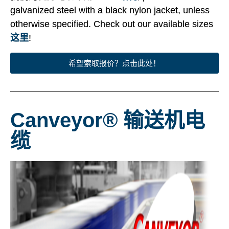
galvanized steel with a black nylon jacket, unless
otherwise specified. Check out our available sizes
这里
!
希望索取报价？点击此处！
Canveyor® 输送机电
缆