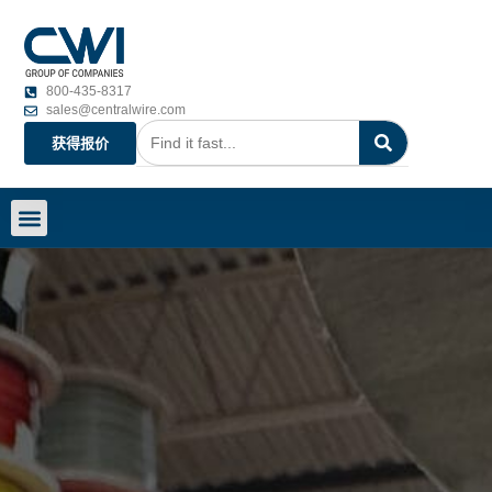
800-435-8317
sales@centralwire.com
获得报价