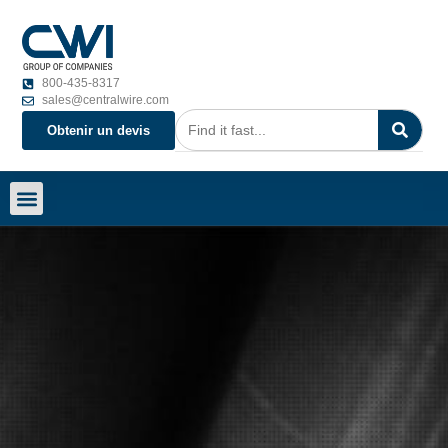
800-435-8317
sales@centralwire.com
Obtenir un devis