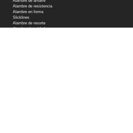
Alambre de amarre
Alambre de resistencia
Alambre en forma
Slicklines
Alambre de resorte
Alambre de soldadura
Nuestras tenencias
Industrias centrales de alambre
Central Wire Inc.
Central Wire Industries Reino Unido, Ltd.
Strand Core
Sanlo
Cuerda de alambre Loos & Co
Loos & Co Cableware
Contáctenos
800-435-8317
sales@centralwire.com
Seguros - Norma de transparencia en la cobertura (Empleados de