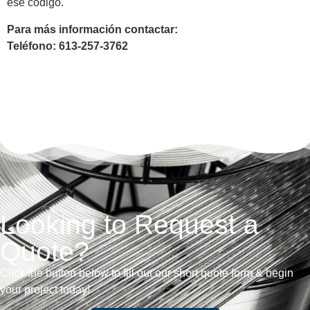
ese código.
Para más información contactar:
Teléfono: 613-257-3762
Looking to Request a
Quote?
Click the button below to fill out our short quote form & begin
your project today!