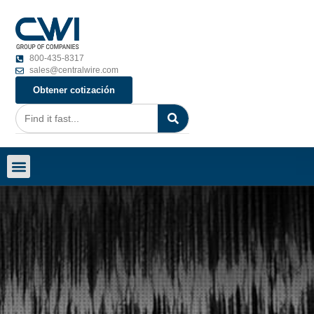
800-435-8317
sales@centralwire.com
Obtener cotización