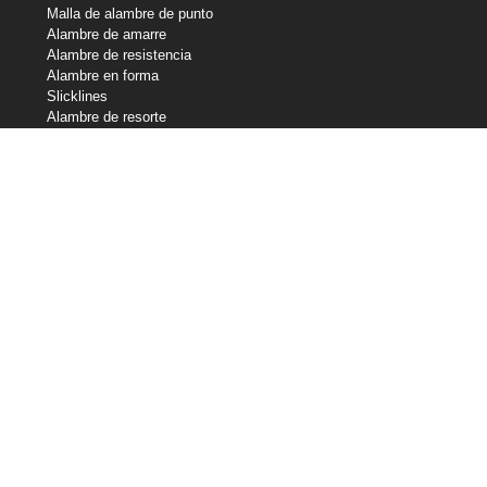
Malla de alambre de punto
Alambre de amarre
Alambre de resistencia
Alambre en forma
Slicklines
Alambre de resorte
Alambre de soldadura
Nuestras tenencias
Industrias centrales de alambre
Central Wire Inc.
Central Wire Industries Reino Unido, Ltd.
Strand Core
Sanlo
Cuerda de alambre Loos & Co
Loos & Co Cableware
Contáctenos
800-435-8317
sales@centralwire.com