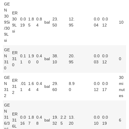
GE
N
ER
30
30
0.0
1.8
0.8
23.
12.
0.0
0.0
9Si
bal
10
9L
19
5
4
50
95
04
12
/30
si
9L
si
GE
ER
N
0.1
1.9
0.4
38.
20.
0.0
0.0
31
bal
0
31
1
0
0
10
95
03
12
0
0
GE
30
ER
N
.01
1.6
0.4
29.
8.9
0.0
0.0
mi
31
bal
31
1
4
4
60
0
12
17
nut
2
2
es
GE
N
ER
31
0.0
1.8
0.4
19.
2.2
13.
0.0
0.0
31
bal
6
6/3
16
7
8
32
5
20
10
19
6L