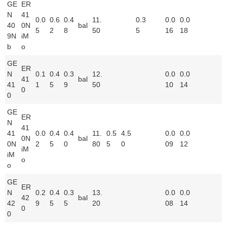
GE
ER
N
41
0.0
0.6
0.4
11.
0.3
0.0
0.0
40
0N
bal
5
2
8
50
5
16
18
9N
iM
b
o
GE
ER
N
0.1
0.4
0.3
12.
0.0
0.0
41
bal
41
1
5
9
50
10
14
0
0
GE
ER
N
41
41
0.0
0.4
0.4
11.
0.5
4.5
0.0
0.0
0N
bal
0N
2
5
0
80
5
0
09
12
iM
iM
o
o
GE
ER
N
0.2
0.4
0.3
13.
0.0
0.0
42
bal
42
9
5
5
20
08
14
0
0