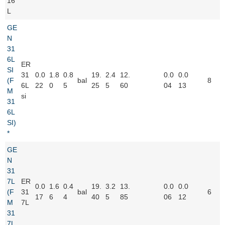
16
L
GE
N
31
6L
ER
SI
31
0.0
1.8
0.8
19.
2.4
12.
0.0
0.0
(F
bal
8
6L
22
0
5
25
5
60
04
13
M
si
31
6L
SI)
*
GE
N
31
7L
ER
0.0
1.6
0.4
19.
3.2
13.
0.0
0.0
(F
31
bal
6
17
6
4
40
5
85
06
12
M
7L
31
7L