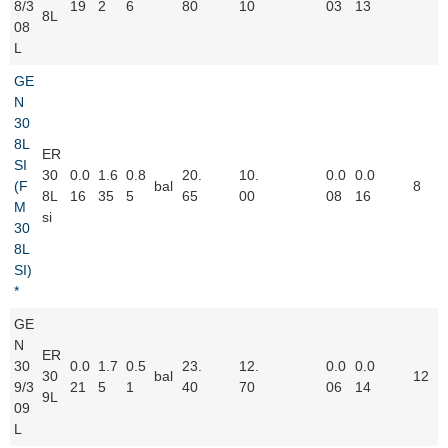
8/3
19
2
6
80
10
03
13
8L
08
L
GE
N
30
8L
ER
SI
30
0.0
1.6
0.8
20.
10.
0.0
0.0
(F
bal
8
8L
16
35
5
65
00
08
16
M
si
30
8L
SI)
*
GE
N
ER
30
0.0
1.7
0.5
23.
12.
0.0
0.0
30
bal
12
9/3
21
5
1
40
70
06
14
9L
09
L