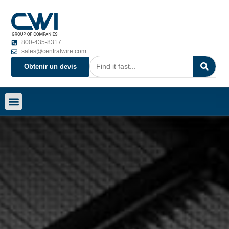
800-435-8317
sales@centralwire.com
Obtenir un devis