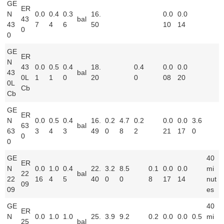
GE
ER
N
0.0
0.4
0.3
16.
0.0
0.0
43
bal
43
7
4
6
50
10
14
0
0
GE
ER
N
43
0.0
0.5
0.4
18.
0.4
0.0
0.0
43
bal
0L
1
1
0
20
0
08
20
0L
Cb
Cb
GE
ER
N
0.0
0.5
0.4
16.
0.2
4.7
0.2
0.0
0.0
3.6
63
bal
63
3
4
3
49
0
8
2
21
17
0
0
0
GE
40
ER
N
0.0
1.0
0.4
22.
3.2
8.5
0.1
0.0
0.0
mi
22
bal
22
16
4
5
40
0
0
8
17
14
nut
09
09
es
GE
40
ER
N
0.0
1.0
1.0
25.
3.9
9.2
0.2
0.0
0.0
0.5
mi
25
bal