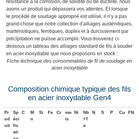
résistance à la corrosion, de solidité ou de ductilité, nous
avons un produit qui dépassera vos attentes. Et lorsque
le procédé de soudage approprié est utilisé, il n'y a pas
grand-chose que notre collection d'alliages austénitiques,
martensitiques, ferritiques, duplex et à durcissement par
précipitation ne puisse accomplir. Vous trouverez ci-
dessous un tableau des alliages standard de fils à souder
en acier inoxydable que nous proposons en stock :
Fiche technique des consommables de fil de soudage en
acier inoxydable
Composition chimique typique des fils
en acier inoxydable Gen4
Pr
Sp
C
M
Si
Fe
Cr
mo
Ni
Nb
N
S
P
Cu
FN
od
éci
n
is
+T
uit
fic
a
ati
on