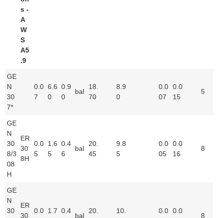
s -
A
W
S
A5
.9
GE
N
0.0
6.6
0.9
18.
8.9
0.0
0.0
bal
5
30
7
0
0
70
0
07
15
7*
GE
N
ER
30
0.0
1.6
0.4
20.
9.8
0.0
0.0
30
bal
8
8/3
5
5
6
45
5
05
16
8H
08
H
GE
N
ER
30
0.0
1.7
0.4
20.
10.
0.0
0.0
30
bal
8