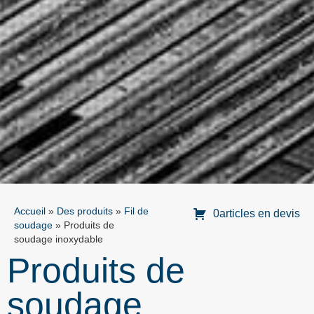
Accueil
»
Des produits
»
Fil de
0articles en devis
soudage
»
Produits de
soudage inoxydable
Produits de
soudage