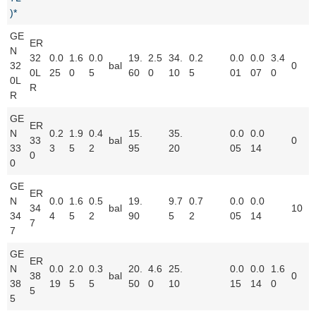
)*
GE
ER
N
32
0.0
1.6
0.0
19.
2.5
34.
0.2
0.0
0.0
3.4
32
bal
0
0L
25
0
5
60
0
10
5
01
07
0
0L
R
R
GE
ER
N
0.2
1.9
0.4
15.
35.
0.0
0.0
33
bal
0
33
3
5
2
95
20
05
14
0
0
GE
ER
N
0.0
1.6
0.5
19.
9.7
0.7
0.0
0.0
34
bal
10
34
4
5
2
90
5
2
05
14
7
7
GE
ER
N
0.0
2.0
0.3
20.
4.6
25.
0.0
0.0
1.6
38
bal
0
38
19
5
5
50
0
10
15
14
0
5
5