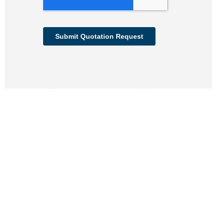
Looking to Request a
Quote?
Click the button below to fill out our short quote form & begin
your project today!