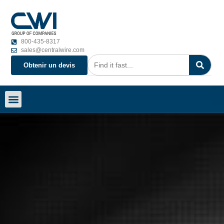
800-435-8317
sales@centralwire.com
Obtenir un devis