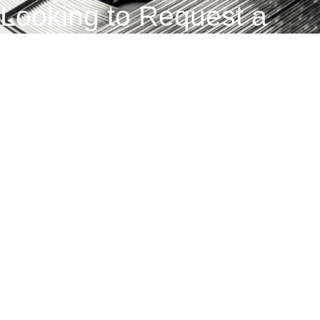
Looking to Request a
Quote?
Click the button below to fill out our short quote form & begin
your project today!
Contactez-nous
Conditions générales de vente
Obtenir un devis