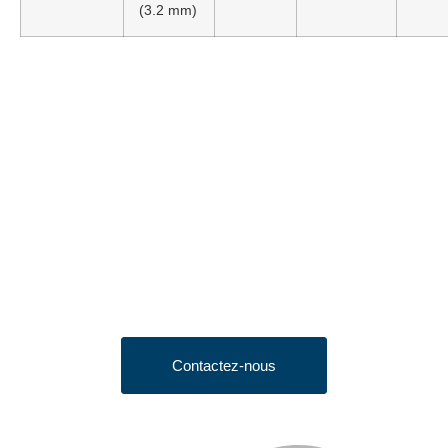
(3.2 mm)
Looking to Request a
Quote?
Click the button below to fill out our short quote form & begin
your project today!
Contactez-nous