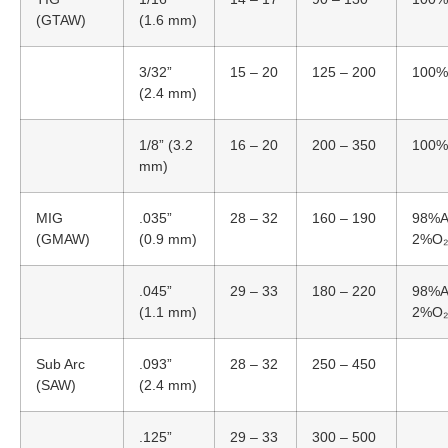
(GTAW)
(1.6 mm)
3/32”
15 – 20
125 – 200
100%
(2.4 mm)
1/8” (3.2
16 – 20
200 – 350
100%
mm)
MIG
.035”
28 – 32
160 – 190
98%A
(GMAW)
(0.9 mm)
2%O₂
.045”
29 – 33
180 – 220
98%A
(1.1 mm)
2%O₂
Sub Arc
.093”
28 – 32
250 – 450
(SAW)
(2.4 mm)
.125”
29 – 33
300 – 500