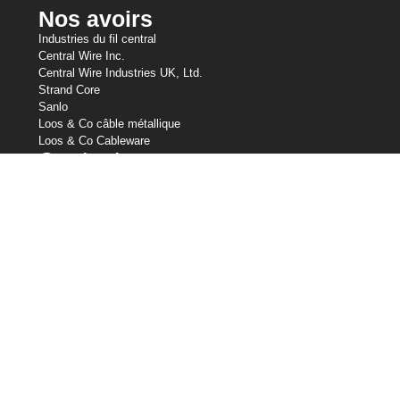
Nos avoirs
Industries du fil central
Central Wire Inc.
Central Wire Industries UK, Ltd.
Strand Core
Sanlo
Loos & Co câble métallique
Loos & Co Cableware
Contactez-nous
800-435-8317
sales@centralwire.com
Assurance - Règle sur la transparence de la couverture
(employés américains)
Conditions d'utilisation
Politique de confidentialité (non-UE)
Cookie et politique GDPR
AODA CWI Service à la clientèle
Politique d'accessibilité de CWI
Plan pluriannuel d'accessibilité du CWI
Lutte contre le travail forcé et le travail des enfants dans la
chaîne d'approvisionnement