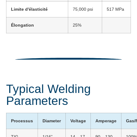
Limite d'élasticité
75,000 psi
517 MPa
Élongation
25%
Typical Welding
Parameters
Processus
Diameter
Voltage
Amperage
Gas/
TIG
1/16”
14 – 17
90 – 130
100%