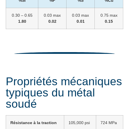
%Si
%P
%S
%Cu
0.30 – 0.65
0.03 max
0.03 max
0.75 max
1.80
0.02
0.01
0.15
Propriétés mécaniques
typiques du métal
soudé
Résistance à la traction
105,000 psi
724 MPa