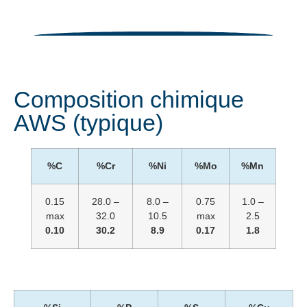
Composition chimique
AWS (typique)
%C
%Cr
%Ni
%Mo
%Mn
0.15
28.0 –
8.0 –
0.75
1.0 –
max
32.0
10.5
max
2.5
0.10
30.2
8.9
0.17
1.8