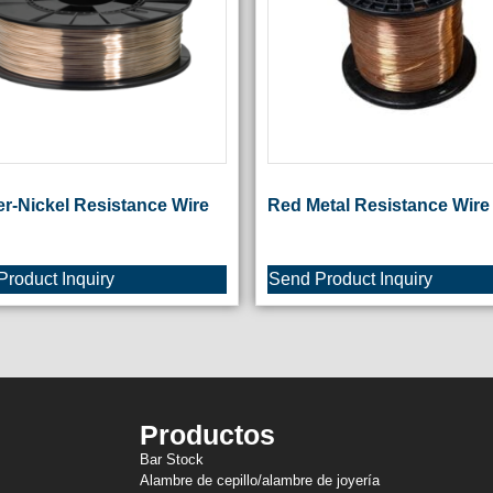
r-Nickel Resistance Wire
Red Metal Resistance Wire
roduct Inquiry
Send Product Inquiry
Productos
Bar Stock
Alambre de cepillo/alambre de joyería