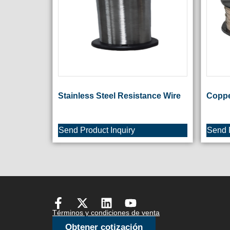
Stainless Steel Resistance Wire
Coppe
Send Product Inquiry
Send P
Términos y condiciones de venta
Obtener cotización