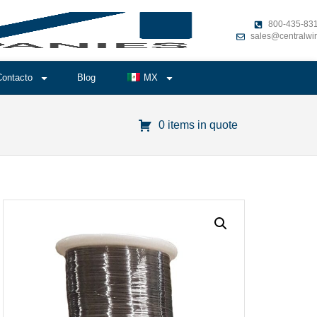
800-435-83
sales@centralwi
Contacto
Blog
MX
0 items in quote