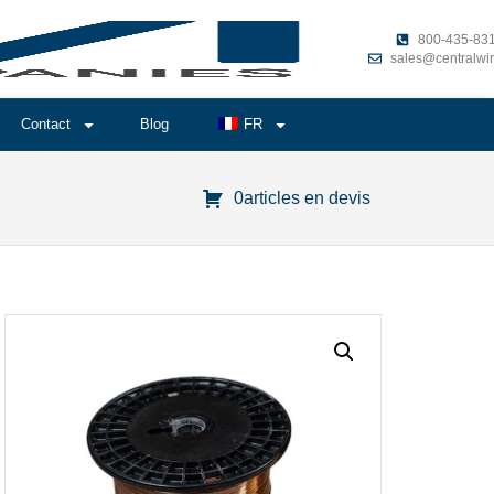
800-435-83
sales@centralwi
Contact
Blog
FR
0articles en devis