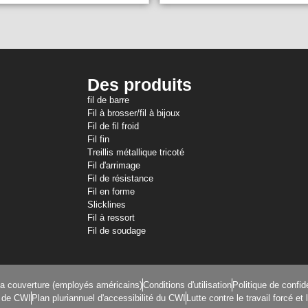
Des produits
fil de barre
Fil à brosser/fil à bijoux
Fil de fil froid
Fil fin
Treillis métallique tricoté
Fil d'arrimage
Fil de résistance
Fil en forme
Slicklines
Fil à ressort
Fil de soudage
la couverture (employés américains)
Conditions d'utilisation
Politique de confid
é de CWI
Plan pluriannuel d'accessibilité du CWI
Lutte contre le travail forcé e