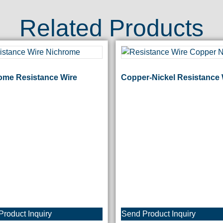
Related Products
ome Resistance Wire
Copper-Nickel Resistance 
roduct Inquiry
Send Product Inquiry