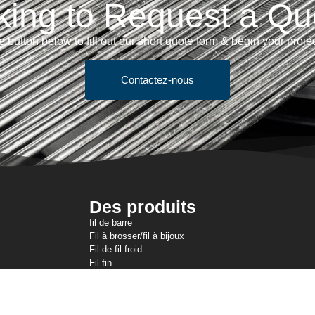
king to Request a Qu
e button below to fill out our short quote form & begin your proje
Contactez-nous
Des produits
fil de barre
Fil à brosser/fil à bijoux
Fil de fil froid
Fil fin
Treillis métallique tricoté
Fil d'arrimage
Fil de résistance