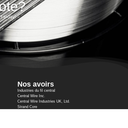
ote?
ct today!
Nos avoirs
Industries du fil central
Central Wire Inc.
Central Wire Industries UK, Ltd.
Strand Core
Sanlo
Loos & Co câble métallique
Loos & Co Cableware