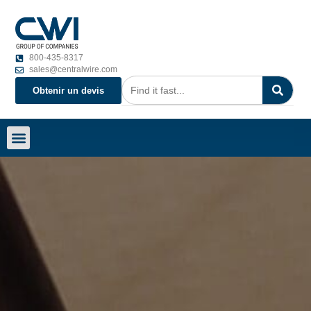
800-435-8317
sales@centralwire.com
Obtenir un devis