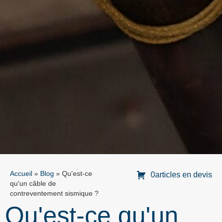
Accueil
»
Blog
»
Qu'est-ce
0articles en devis
qu'un câble de
contreventement sismique ?
Qu'est-ce qu'un