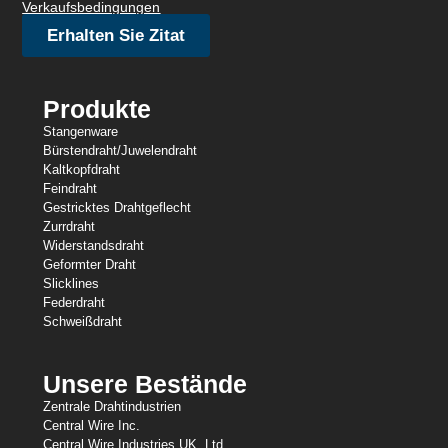
Verkaufsbedingungen
Erhalten Sie Zitat
Produkte
Stangenware
Bürstendraht/Juwelendraht
Kaltkopfdraht
Feindraht
Gestricktes Drahtgeflecht
Zurrdraht
Widerstandsdraht
Geformter Draht
Slicklines
Federdraht
Schweißdraht
Unsere Bestände
Zentrale Drahtindustrien
Central Wire Inc.
Central Wire Industries UK, Ltd.