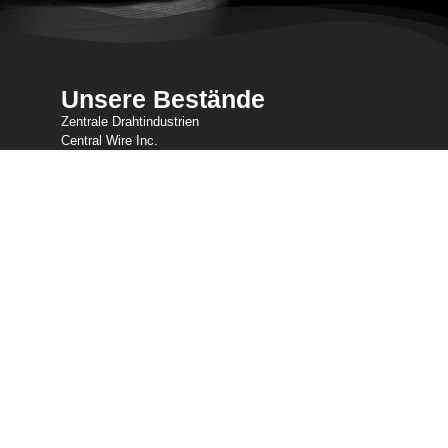
Unsere Bestände
Zentrale Drahtindustrien
Central Wire Inc.
Central Wire Industries UK, Ltd.
Litzenkern
Sanlo
Loos & Co Drahtseil
Kabelwaren von Loos & Co
Kontaktiere uns
800-435-8317
sales@centralwire.com
kie- und DSGVO-Richtlinie
AODA CWI-Kundendienst
rarbeit in der Lieferkette