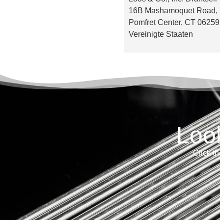
16B Mashamoquet Road,
Pomfret Center, CT 06259
Vereinigte Staaten
Loo
Click th