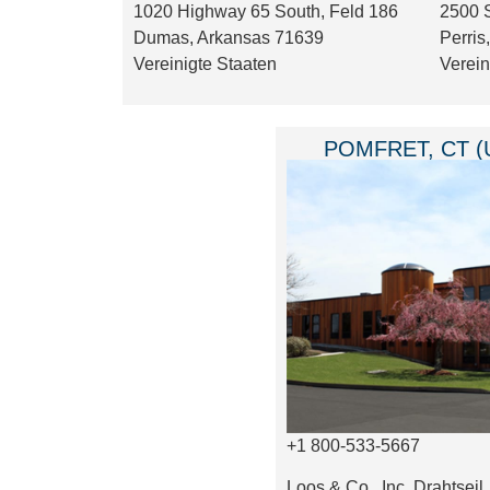
1020 Highway 65 South, Feld 186
2500 S
Dumas, Arkansas 71639
Perris
Vereinigte Staaten
Verein
POMFRET, CT (
+1 800-533-5667
Loos & Co., Inc. Drahtseil