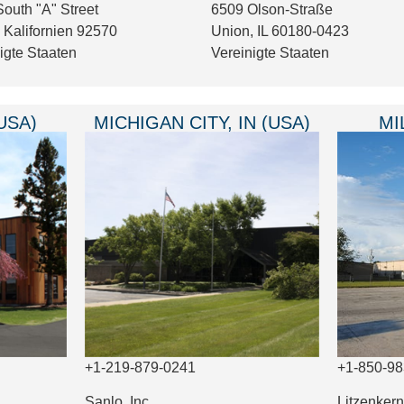
outh "A" Street
6509 Olson-Straße
, Kalifornien 92570
Union, IL 60180-0423
igte Staaten
Vereinigte Staaten
USA)
MICHIGAN CITY, IN (USA)
MI
+1-219-879-0241
+1-850-98
Sanlo, Inc.
Litzenkern