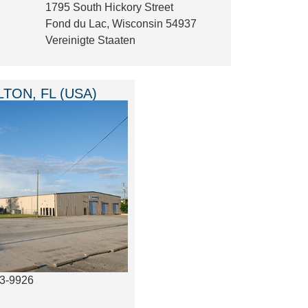
1795 South Hickory Street
Fond du Lac, Wisconsin 54937
Vereinigte Staaten
LTON, FL (USA)
3-9926