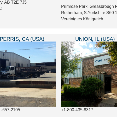
ry, AB T2E 7J5
Primrose Park, Greasbrough 
da
Rotherham, S.Yorkshire S60
Vereinigtes Königreich
PERRIS, CA (USA)
UNION, IL (USA)
1-657-2105
+1-800-435-8317