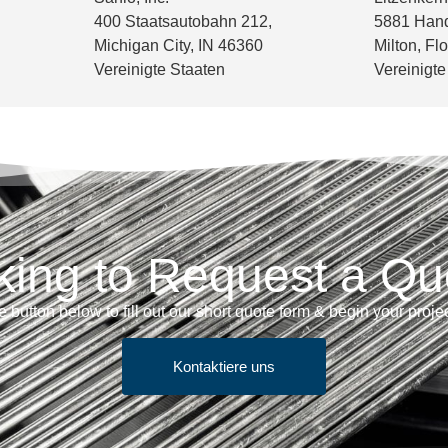
400 Staatsautobahn 212,
5881 Hand
Michigan City, IN 46360
Milton, Fl
Vereinigte Staaten
Vereinigte
king to Request a Qu
e button below to fill out our short quote form & begin your proje
Kontaktiere uns