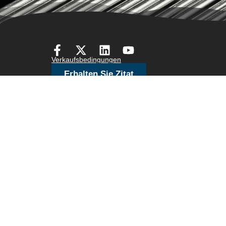
Verkaufsbedingungen
Erhalten Sie Zitat
Versicherung – Regelung zur Transparenz der Deckun
CWI-Zugänglichkeitsrichtli