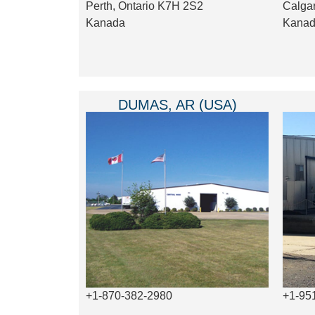
Perth, Ontario K7H 2S2
Calga
Kanada
Kana
DUMAS, AR (USA)
+1-870-382-2980
+1-95