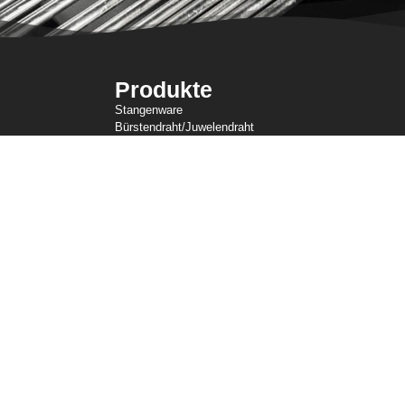
Produkte
Stangenware
Bürstendraht/Juwelendraht
Kaltkopfdraht
Feindraht
Gestricktes Drahtgeflecht
Zurrdraht
Widerstandsdraht
Geformter Draht
Slicklines
Federdraht
Schweißdraht
g (US-Mitarbeiter)
Nutzungsbedingungen
Datenschutzrichtlinie (Nicht-EU)
Coo
nie
CWI-Mehrjahresplan für Barrierefreiheit
Kampf gegen Zwangsarbeit und Kinde
© 2026 Central Wire Industries. All Rights Reserved.