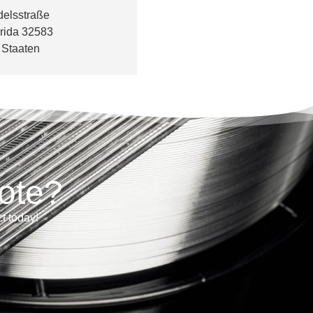
elsstraße
orida 32583
 Staaten
ote?
ct today!