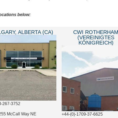
locations below:
GARY, ALBERTA (CA)
CWI ROTHERHA
(VEREINIGTES
KÖNIGREICH)
3-267-3752
255 McCall Way NE
+44-(0)-1709-37-6625