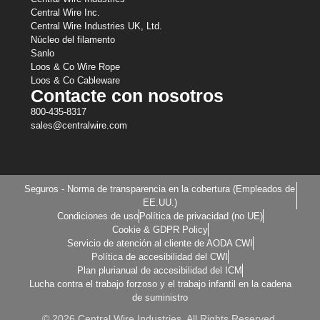
Central Wire Inc.
Central Wire Industries UK, Ltd.
Núcleo del filamento
Sanlo
Loos & Co Wire Rope
Loos & Co Cableware
Contacte con nosotros
800-435-8317
sales@centralwire.com
Seguros - Norma de transparencia en la cobertura (Empleados de
EE.UU.)
Condiciones de uso
Política de privacidad (no UE)
Cookie & GDPR Policy
Servicio de atención al cliente de AODA CWI
Política de accesibilidad del CWI
Plan plurianual de accesibilidad del ICM
Lucha contra el trabajo forzoso y el trabajo infantil en la cadena
de suministro
© 2026 Central Wire Industries. All Rights Reserved.