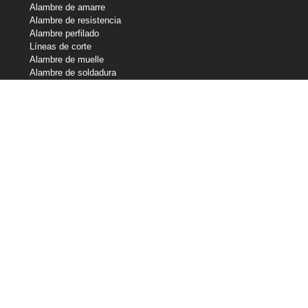
Alambre de amarre
Alambre de resistencia
Alambre perfilado
Líneas de corte
Alambre de muelle
Alambre de soldadura
Nuestras participaciones
Central Wire Industries
Central Wire Inc.
Central Wire Industries UK, Ltd.
Núcleo del filamento
Sanlo
Loos & Co Wire Rope
Loos & Co Cableware
Contacte con nosotros
800-435-8317
sales@centralwire.com