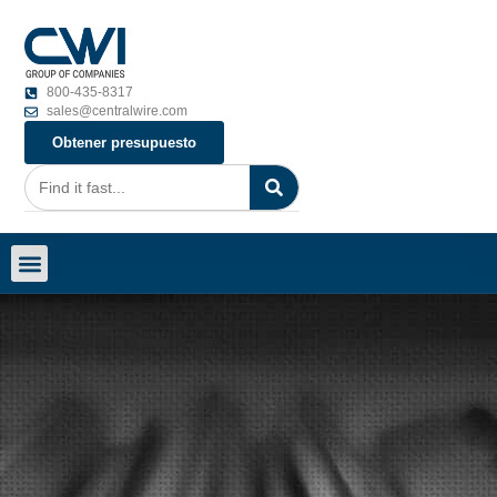
800-435-8317
sales@centralwire.com
Obtener presupuesto