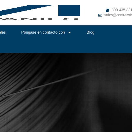
800-435-83
sales@centralwi
ales
Póngase en contacto con
Blog