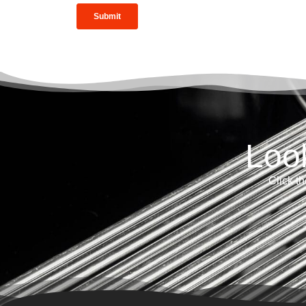
Loo
Click th