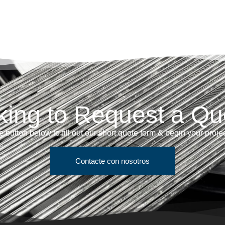
king to Request a Qu
e button below to fill out our short quote form & begin your proje
Contacte con nosotros