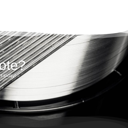
ote?
ct today!