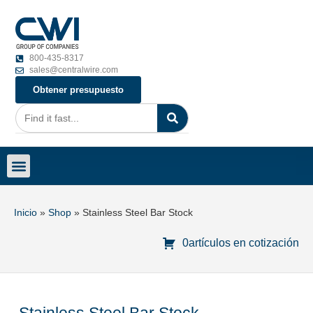
800-435-8317
sales@centralwire.com
Obtener presupuesto
Carreras profesionales
Póngase en contacto con
Inicio
»
Shop
»
Stainless Steel Bar Stock
0artículos en cotización